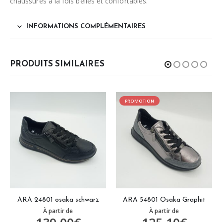
chaussures à la fois belles et confortables.
INFORMATIONS COMPLÉMENTAIRES
PRODUITS SIMILAIRES
PROMOTION
PROMOTION
aka schwarz
ARA 54801 Osaka Graphit
GEOREINO CLEV
ir de
À partir de
À partir d