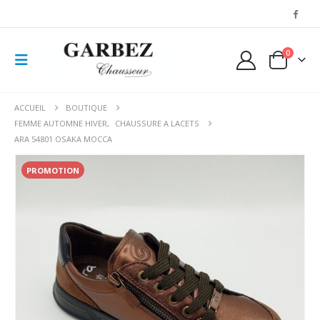
0
ACCUEIL
BOUTIQUE
FEMME AUTOMNE HIVER
,
CHAUSSURE A LACETS
ARA 54801 OSAKA MOCCA
PROMOTION