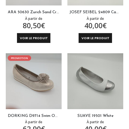
la
la
page
page
ARA 50630 Zurich Sand Cream
JOSEF SEIBEL 24809 Camel
du
du
À partir de
À partir de
produit
produit
80,50
€
40,00
€
Ce
Ce
VOIR LE PRODUIT
VOIR LE PRODUIT
produit
produit
a
a
plusieurs
plusieurs
PROMOTION
variations.
variations
Les
Les
options
options
peuvent
peuvent
être
être
choisies
choisies
sur
sur
la
la
page
page
DORKING D9714 Swim Oxido
SUAVE 19501 White
du
du
À partir de
À partir de
produit
produit
62,90
€
40,00
€