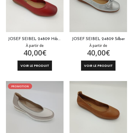
JOSEF SEIBEL 24809 Hibiscus
JOSEF SEIBEL 24809 Silber
À partir de
À partir de
40,00
€
40,00
€
Ce
Ce
VOIR LE PRODUIT
VOIR LE PRODUIT
produit
produit
a
a
plusieurs
plusieurs
PROMOTION
variations.
variations
Les
Les
options
options
peuvent
peuvent
être
être
choisies
choisies
sur
sur